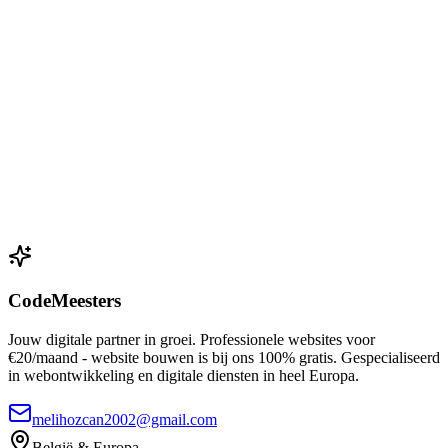
Luxe e-commerce platform voor exclusieve kaarsen, parfums en
woondecoratatie met elegant design en premium gebruikerservaring.
Luxe Design
E-commerce
Exclusieve Collectie
Bezoek Website
Klaar voor jouw eigen professionele
website?
Laat ons jouw visie tot leven brengen met een volledig op maat
gemaakte website —
100% gratis
te bouwen, daarna slechts
€20/maand
.
Start jouw project
Bekijk Prijzen
CodeMeesters
Jouw digitale partner in groei. Professionele websites voor
€20/maand - website bouwen is bij ons 100% gratis. Gespecialiseerd
in webontwikkeling en digitale diensten in heel Europa.
melihozcan2002@gmail.com
België & Europa